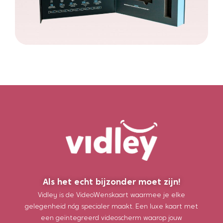
Als het echt bijzonder moet zijn!
Vidley is de VideoWenskaart waarmee je elke
gelegenheid nóg specialer maakt. Een luxe kaart met
een geïntegreerd videoscherm waarop jouw