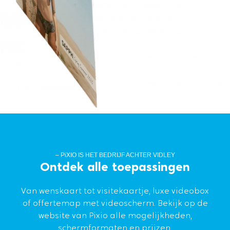
– PiXIO IS HET BEDRIJF ACHTER VIDLEY
Ontdek alle toepassingen
Van wenskaart tot visitekaartje, luxe videobox
of offertemap met videoscherm. Bekijk op de
website van Pixio alle mogelijkheden,
schermformaten en prijzen.